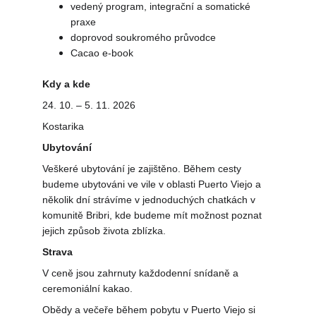
vedený program, integrační a somatické 
praxe
doprovod soukromého průvodce
Cacao e-book
Kdy a kde
24. 10. – 5. 11. 2026
Kostarika
Ubytování
Veškeré ubytování je zajištěno. Během cesty 
budeme ubytováni ve vile v oblasti Puerto Viejo a 
několik dní strávíme v jednoduchých chatkách v 
komunitě Bribri, kde budeme mít možnost poznat 
jejich způsob života zblízka.
Strava
V ceně jsou zahrnuty každodenní snídaně a 
ceremoniální kakao.
Obědy a večeře během pobytu v Puerto Viejo si 