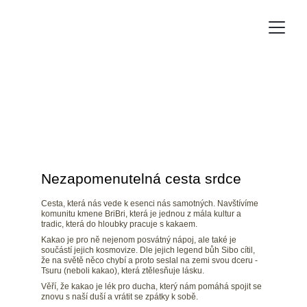
Cesta Kakaa
K přírodě. K tělu. K sobě.
24.10. - 5.11.2026 / Kostarika
Nezapomenutelná cesta srdce
Cesta, která nás vede k esenci nás samotných. Navštívíme 
komunitu kmene BriBri, která je jednou z mála kultur a 
tradic, která do hloubky pracuje s kakaem.
Kakao je pro ně nejenom posvátný nápoj, ale také je 
součástí jejich kosmovize. Dle jejich legend bůh Sibo cítil, 
že na světě něco chybí a proto seslal na zemi svou dceru - 
Tsuru (neboli kakao), která ztělesňuje lásku.
Věří, že kakao je lék pro ducha, který nám pomáhá spojit se 
znovu s naší duší a vrátit se zpátky k sobě
.