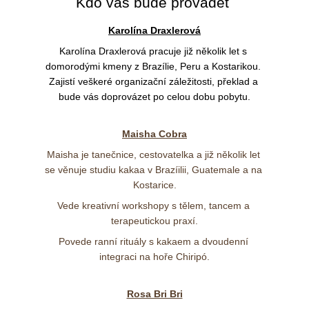
Kdo vás bude provádět 
Karolína Draxlerová
Karolína Draxlerová pracuje již několik let s 
domorodými kmeny z Brazílie, Peru a Kostarikou. 
Zajistí veškeré organizační záležitosti, překlad a 
bude vás doprovázet po celou dobu pobytu.
Maisha Cobra
Maisha je tanečnice, cestovatelka a již několik let 
se věnuje studiu kakaa v Brazíilii, Guatemale a na 
Kostarice.
Vede kreativní workshopy s tělem, tancem a 
terapeutickou praxí.
Povede ranní rituály s kakaem a dvoudenní 
integraci na hoře Chiripó.
Rosa Bri Bri