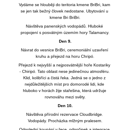
Vydáme se hlouběji do teritoria kmene BriBri, kam 
se jen tak bežný človek nedostane. Ubytování u 
kmene Bri BriBri.
Návštěva panenských vodopádů. Hluboké 
propojení s posvátným územím hory Talamancy.
Den 9.
Návrat do vesnice BriBri, ceremoniální uzavření 
kruhu a přejezd na horu Chripó.
Přejezd k nejvyšší a nejposvátnější hoře Kostariky 
- Chiripó. Tato oblast nese jedinečnou atmosféru. 
Klid, kolibříci a čistá řeka. Jedná se o jedno z 
nejdůležitějších míst pro domorodé lidi, kde 
hluboko v horách žije stařešina, která udržuje 
rovnováhu mezi světy.
Den 10.
Návštěva přírodní rezervace Cloudbridge. 
Vodopády. Procházka mlžným pralesem.
Odpolední koupání v řece, odpočinek a integrace.