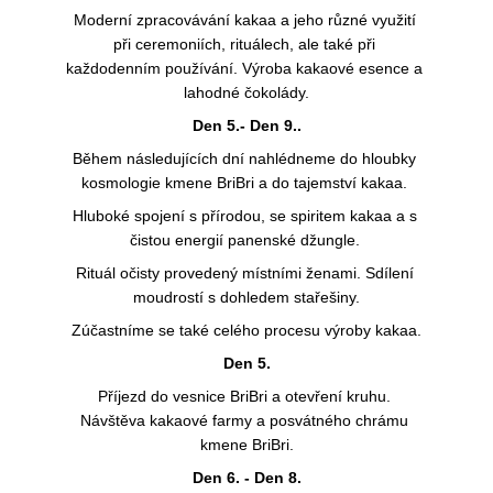
Moderní zpracovávání kakaa a jeho různé využití 
při ceremoniích, rituálech, ale také při 
každodenním používání. Výroba kakaové esence a 
lahodné čokolády.
Den 5.- Den 9..
Během následujících dní nahlédneme do hloubky 
kosmologie kmene BriBri a do tajemství kakaa. 
Hluboké spojení s přírodou, se spiritem kakaa a s 
čistou energií panenské džungle. 
Rituál očisty provedený místními ženami. Sdílení 
moudrostí s dohledem stařešiny.
Zúčastníme se také celého procesu výroby kakaa.
Den 5.
Příjezd do vesnice BriBri a otevření kruhu. 
Návštěva kakaové farmy a posvátného chrámu 
kmene BriBri.
Den 6. - Den 8.