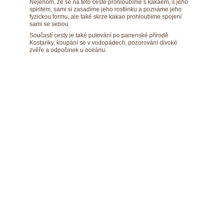
Nejenom, že se na této cestě prohloubíme s kakaem, s jeho 
spiritem, sami si zasadíme jeho rostlinku a poznáme jeho 
fyzickou formu, ale také skrze kakao prohloubíme spojení 
sami se sebou.
Součastí cesty je také putování po panenské přírodě 
Kostariky, koupání se v vodopádech, pozorování divoké 
zvěře a odpočinek u oceánu.